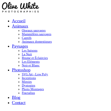
Accueil
Animaux
Oiseaux sauvages
Mammifères sauvages
Captifs
Animaux domestiques
Paysages
Les Saisons
La Nuit
Brume et Éclaircies
Les Eléments
Noir et Blanc
Photoshop
SVG Art - Low Poly
Inceptions
Miroirs
Dystopies
Photo Montages
Fractalius
Blog
Contact