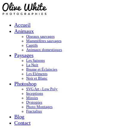
Accueil
Animaux
Oiseaux sauvages
Mammifères sauvages
Captifs
Animaux domestiques
Paysages
Les Saisons
La Nuit
Brume et Éclaircies
Les Eléments
Noir et Blanc
Photoshop
SVG Art - Low Poly
Inceptions
Miroirs
Dystopies
Photo Montages
Fractalius
Blog
Contact