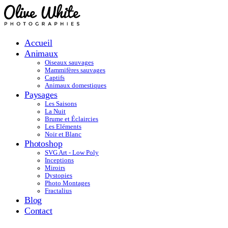
Accueil
Animaux
Oiseaux sauvages
Mammifères sauvages
Captifs
Animaux domestiques
Paysages
Les Saisons
La Nuit
Brume et Éclaircies
Les Eléments
Noir et Blanc
Photoshop
SVG Art - Low Poly
Inceptions
Miroirs
Dystopies
Photo Montages
Fractalius
Blog
Contact